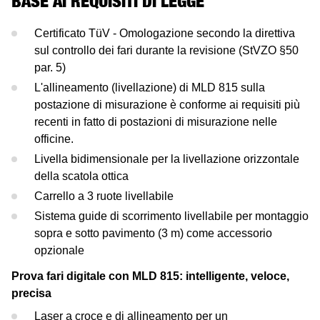
BASE AI REQUISITI DI LEGGE
Prova di Test
Centrafari
Assetto Ruote
Approvazioni OEM
Ford
Certificato TüV - Omologazione secondo la direttiva
Centrafari
Equilibratrici
sul controllo dei fari durante la revisione (StVZO §50
Jaguar Land Rover
par. 5)
Equilibratrici
Smontagomme
L'allineamento (livellazione) di MLD 815 sulla
Tesla
postazione di misurazione è conforme ai requisiti più
Smontagomme
recenti in fatto di postazioni di misurazione nelle
Maserati
officine.
Omologazioni OEM
Livella bidimensionale per la livellazione orizzontale
della scatola ottica
Carrello a 3 ruote livellabile
Sistema guide di scorrimento livellabile per montaggio
sopra e sotto pavimento (3 m) come accessorio
opzionale
Prova fari digitale con MLD 815: intelligente, veloce,
precisa
Laser a croce e di allineamento per un