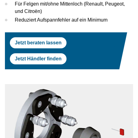
Prüfstraßen
Tesla
Scheinwerferprüfung
Reifenservice
OEM Freigaben
Für Felgen mit/ohne Mittenloch (Renault, Peugeot,
und Citroën)
Scheinwerferprüfung
Porsche
Radwuchtmaschinen
Reduziert Aufspannfehler auf ein Minimum
Radwuchtmaschinen
Volvo
Reifenmontiergeräte
Jetzt beraten lassen
Reifenmontiergeräte
Renault
Jetzt Händler finden
OEM Freigaben
Maserati