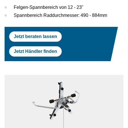
Prüfstraßen
Tesla
Scheinwerferprüfung
Reifenservice
Return On Invest Rechner
OEM Freigaben
Felgen-Spannbereich von 12 - 23"
Spannbereich Raddurchmesser: 490 - 884mm
Scheinwerferprüfung
Porsche
Radwuchtmaschinen
Radwuchtmaschinen
Volvo
Reifenmontiergeräte
Jetzt beraten lassen
Reifenmontiergeräte
Renault
Jetzt Händler finden
OEM Freigaben
Maserati