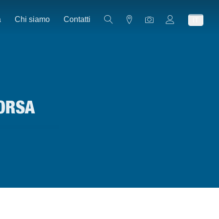
a
Chi siamo
Contatti
IT
CORSA