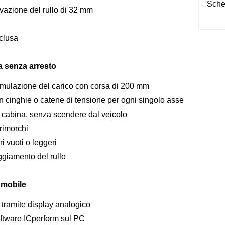
Sche
levazione del rullo di 32 mm
nclusa
a senza arresto
simulazione del carico con corsa di 200 mm
 cinghie o catene di tensione per ogni singolo asse
abina, senza scendere dal veicolo
irimorchi
i vuoti o leggeri
ggiamento del rullo
o mobile
 tramite display analogico
software ICperform sul PC