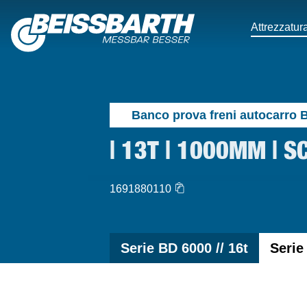
Attrezzatura
Banco prova freni autocarro 
| 13T | 1000MM | 
1691880110
Serie BD 6000 // 16t
Serie