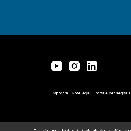
Impronta
Note legali
Portale per segnala
This site uses third party technologies to offer its