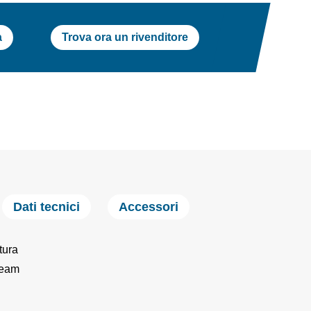
a
Trova ora un rivenditore
Dati tecnici
Accessori
tura
ream