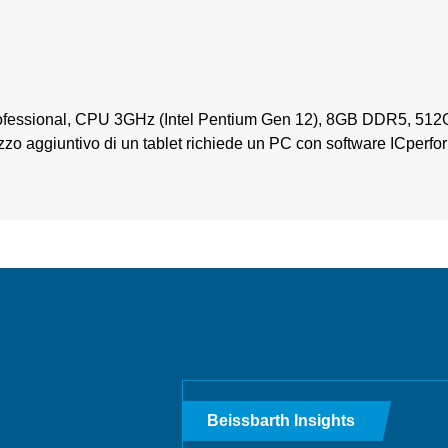
rofessional, CPU 3GHz (Intel Pentium Gen 12), 8GB DDR5, 51
lizzo aggiuntivo di un tablet richiede un PC con software ICperf
Beissbarth Insights