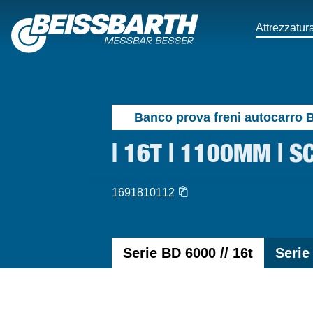
Attrezzatura
Banco prova freni autocarro 
| 16T | 1100MM | S
1691810112
Serie BD 6000 // 16t
Serie