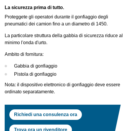
Prova di Test
Centrafari
Assetto Ruote
Approvazioni OEM
La sicurezza prima di tutto.
Ford
Proteggete gli operatori durante il gonfiaggio degli
Centrafari
Equilibratrici
pneumatici dei camion fino a un diametro di 1450.
Jaguar Land Rover
Equilibratrici
Smontagomme
La particolare struttura della gabbia di sicurezza riduce al
Tesla
minimo l'onda d'urto.
Smontagomme
Maserati
Ambito di fornitura:
Omologazioni OEM
Gabbia di gonfiaggio
Pistola di gonfiaggio
Nota: il dispositivo elettronico di gonfiaggio deve essere
ordinato separatamente.
Richiedi una consulenza ora
Trova ora un rivenditore