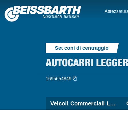
Attrezzatura
Set coni di centraggio
AUTOCARRI LEGGERI 
1695654849
Veicoli Commerciali Leggeri & Pesanti