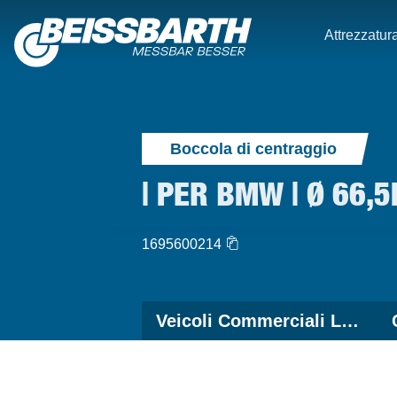
Attrezzatura
Boccola di centraggio
| PER BMW | Ø 66,
1695600214
Veicoli Commerciali Leggeri & Pesanti