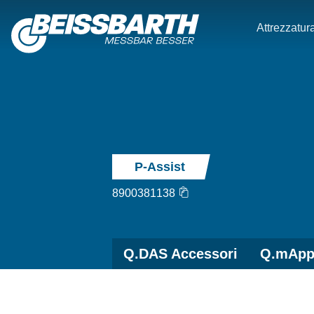
Attrezzatura
P-Assist
8900381138
Q.DAS Accessori
Q.mApp