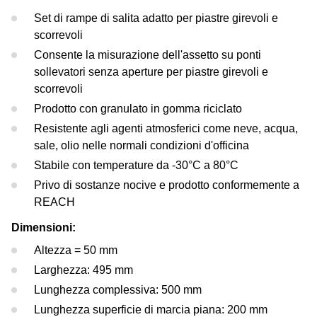
Prova di Test
Centrafari
Assetto Ruote
Approvazioni OEM
Set di rampe di salita adatto per piastre girevoli e
Ford
scorrevoli
Centrafari
Equilibratrici
Consente la misurazione dell'assetto su ponti
Jaguar Land Rover
sollevatori senza aperture per piastre girevoli e
Equilibratrici
Smontagomme
scorrevoli
Tesla
Prodotto con granulato in gomma riciclato
Smontagomme
Resistente agli agenti atmosferici come neve, acqua,
Maserati
sale, olio nelle normali condizioni d'officina
Omologazioni OEM
Stabile con temperature da -30°C a 80°C
Privo di sostanze nocive e prodotto conformemente a
REACH
Dimensioni:
Altezza = 50 mm
Larghezza: 495 mm
Lunghezza complessiva: 500 mm
Lunghezza superficie di marcia piana: 200 mm