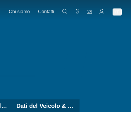
a
Chi siamo
Contatti
IT
Soluzioni con Graffe Ruota
Dati del Veicolo & Software