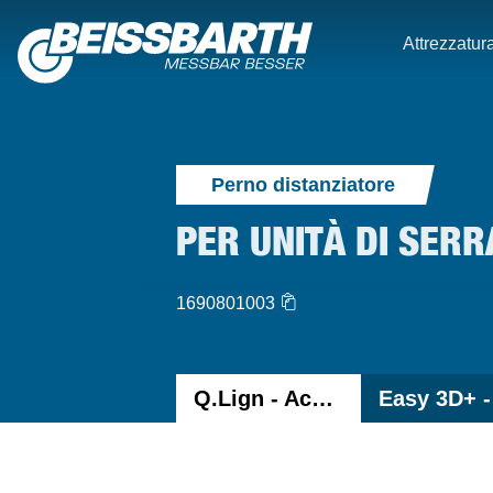
Attrezzatura
Perno distanziatore
PER UNITÀ DI SER
1690801003
Q.Lign - Accessori