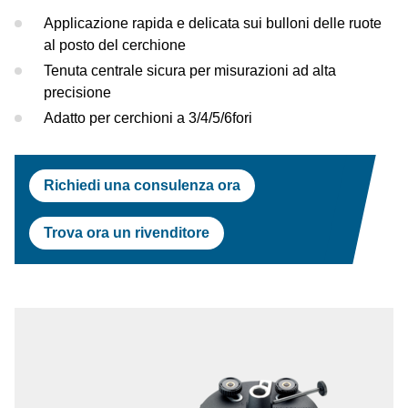
Prova di Test
Centrafari
Assetto Ruote
Approvazioni OEM
Applicazione rapida e delicata sui bulloni delle ruote
Ford
al posto del cerchione
Centrafari
Equilibratrici
Tenuta centrale sicura per misurazioni ad alta
Jaguar Land Rover
precisione
Equilibratrici
Smontagomme
Adatto per cerchioni a 3/4/5/6fori
Tesla
Smontagomme
Maserati
Richiedi una consulenza ora
Omologazioni OEM
Trova ora un rivenditore