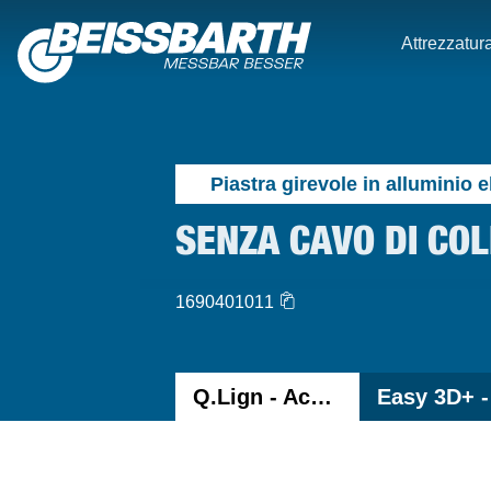
Attrezzatura
Piastra girevole in alluminio e
SENZA CAVO DI CO
1690401011
Q.Lign - Accessori