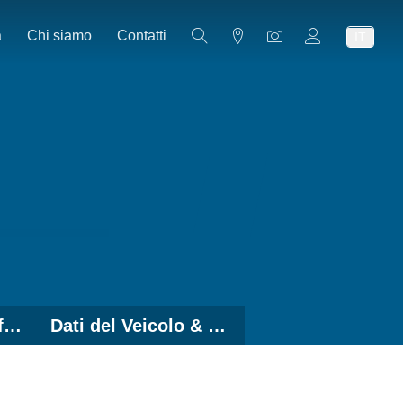
a
Chi siamo
Contatti
IT
Soluzioni con Graffe Ruota
Dati del Veicolo & Software