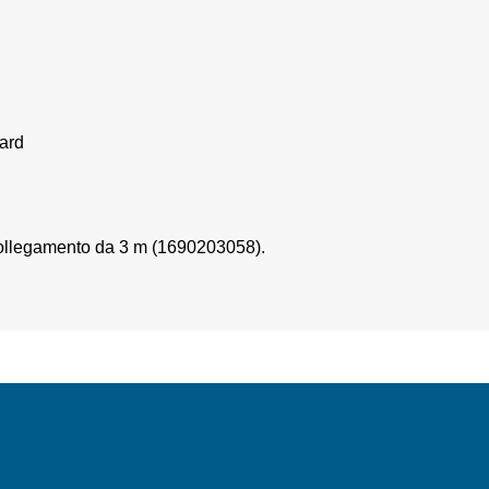
dard
i collegamento da 3 m (1690203058).