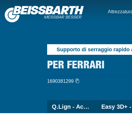
Attrezzatura
Supporto di serraggio rapido
PER FERRARI
1690381299
Q.Lign - Accessori