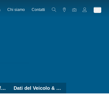
a
Chi siamo
Contatti
IT
Soluzioni con Graffe Ruota
Dati del Veicolo & Software