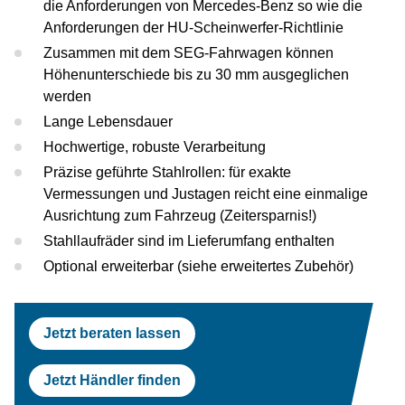
die Anforderungen von Mercedes-Benz so wie die
Prüfstraßen
Tesla
Scheinwerferprüfung
Reifenservice
Return On Invest Rechner
OEM Freigaben
Anforderungen der HU-Scheinwerfer-Richtlinie
Zusammen mit dem SEG-Fahrwagen können
Scheinwerferprüfung
Porsche
Radwuchtmaschinen
Höhenunterschiede bis zu 30 mm ausgeglichen
werden
Radwuchtmaschinen
Volvo
Reifenmontiergeräte
Lange Lebensdauer
Reifenmontiergeräte
Renault
Hochwertige, robuste Verarbeitung
Präzise geführte Stahlrollen: für exakte
OEM Freigaben
Maserati
Vermessungen und Justagen reicht eine einmalige
Ausrichtung zum Fahrzeug (Zeitersparnis!)
Stahllaufräder sind im Lieferumfang enthalten
Optional erweiterbar (siehe erweitertes Zubehör)
Jetzt beraten lassen
Jetzt Händler finden