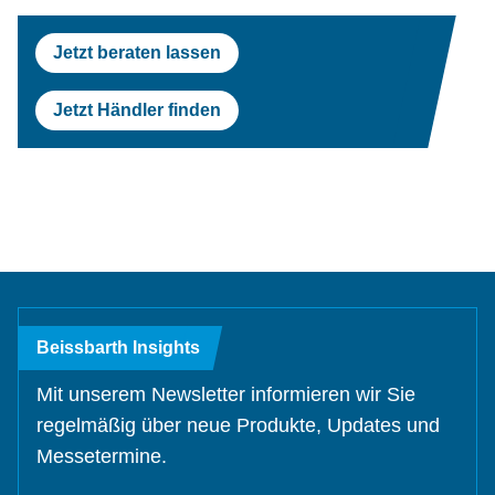
Prüfstraßen
Tesla
Scheinwerferprüfung
Reifenservice
Return On Invest Rechner
OEM Freigaben
Jetzt beraten lassen
Scheinwerferprüfung
Porsche
Radwuchtmaschinen
Jetzt Händler finden
Radwuchtmaschinen
Volvo
Reifenmontiergeräte
Reifenmontiergeräte
Renault
OEM Freigaben
Maserati
Beissbarth Insights
Mit unserem Newsletter informieren wir Sie
regelmäßig über neue Produkte, Updates und
Messetermine.