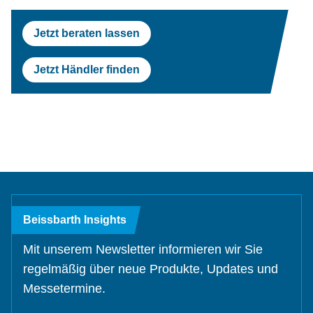
Prüfstraßen
Tesla
Scheinwerferprüfung
Reifenservice
Return On Invest Rechner
OEM Freigaben
Jetzt beraten lassen
Scheinwerferprüfung
Porsche
Radwuchtmaschinen
Jetzt Händler finden
Radwuchtmaschinen
Volvo
Reifenmontiergeräte
Reifenmontiergeräte
Renault
OEM Freigaben
Maserati
Beissbarth Insights
Mit unserem Newsletter informieren wir Sie
regelmäßig über neue Produkte, Updates und
Messetermine.