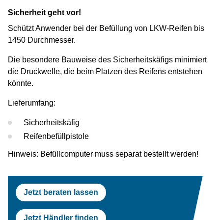
Prüfstraßen
Tesla
Scheinwerferprüfung
Reifenservice
Return On Invest Rechner
OEM Freigaben
Sicherheit geht vor!
Schützt Anwender bei der Befüllung von LKW-Reifen bis
Scheinwerferprüfung
Porsche
Radwuchtmaschinen
1450 Durchmesser.
Radwuchtmaschinen
Volvo
Reifenmontiergeräte
Die besondere Bauweise des Sicherheitskäfigs minimiert
die Druckwelle, die beim Platzen des Reifens entstehen
Reifenmontiergeräte
Renault
könnte.
OEM Freigaben
Maserati
Lieferumfang:
Sicherheitskäfig
Reifenbefüllpistole
Hinweis: Befüllcomputer muss separat bestellt werden!
Jetzt beraten lassen
Jetzt Händler finden