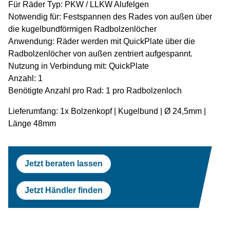
Für Räder Typ: PKW / LLKW Alufelgen
Prüfstraßen
Tesla
Scheinwerferprüfung
Reifenservice
OEM Freigaben
Notwendig für: Festspannen des Rades von außen über
die kugelbundförmigen Radbolzenlöcher
Scheinwerferprüfung
Porsche
Radwuchtmaschinen
Anwendung: Räder werden mit QuickPlate über die
Radbolzenlöcher von außen zentriert aufgespannt.
Radwuchtmaschinen
Volvo
Reifenmontiergeräte
Nutzung in Verbindung mit: QuickPlate
Anzahl: 1
Reifenmontiergeräte
Renault
Benötigte Anzahl pro Rad: 1 pro Radbolzenloch
OEM Freigaben
Maserati
Lieferumfang: 1x Bolzenkopf | Kugelbund | Ø 24,5mm |
Länge 48mm
Jetzt beraten lassen
Jetzt Händler finden