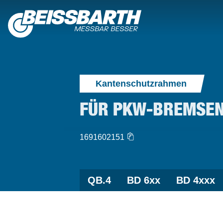
Kantenschutzrahmen
FÜR PKW-BREMSEN
1691602151
QB.4
BD 6xx
BD 4xxx