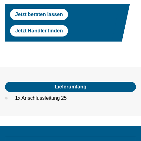
Prüfstraßen
Tesla
Scheinwerferprüfung
Reifenservice
Return On Invest Rechner
OEM Freigaben
Jetzt beraten lassen
Scheinwerferprüfung
Porsche
Radwuchtmaschinen
Jetzt Händler finden
Radwuchtmaschinen
Volvo
Reifenmontiergeräte
Reifenmontiergeräte
Renault
OEM Freigaben
Maserati
Lieferumfang
1x Anschlussleitung 25