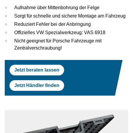
Prüfstraßen
Tesla
Scheinwerferprüfung
Reifenservice
Return On Invest Rechner
OEM Freigaben
Aufnahme über Mittenbohrung der Felge
Sorgt für schnelle und sichere Montage am Fahrzeug
Scheinwerferprüfung
Porsche
Radwuchtmaschinen
Reduziert Fehler bei der Anbringung
Offizielles VW Spezialwerkzeug: VAS 6918
Radwuchtmaschinen
Volvo
Reifenmontiergeräte
Nicht geeignet für Porsche Fahrzeuge mit
Reifenmontiergeräte
Renault
Zentralverschraubung!
OEM Freigaben
Maserati
Jetzt beraten lassen
Jetzt Händler finden