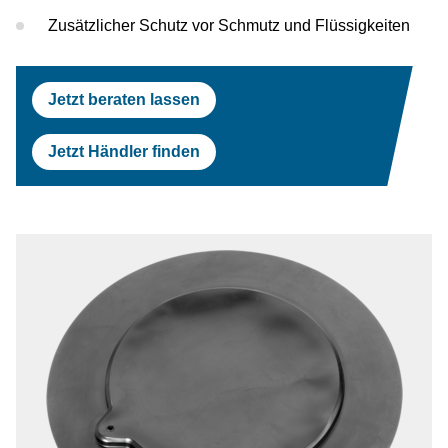
Prüfstraßen
Tesla
Scheinwerferprüfung
Reifenservice
Return On Invest Rechner
OEM Freigaben
Zusätzlicher Schutz vor Schmutz und Flüssigkeiten
Scheinwerferprüfung
Porsche
Radwuchtmaschinen
Jetzt beraten lassen
Radwuchtmaschinen
Volvo
Reifenmontiergeräte
Jetzt Händler finden
Reifenmontiergeräte
Renault
OEM Freigaben
Maserati