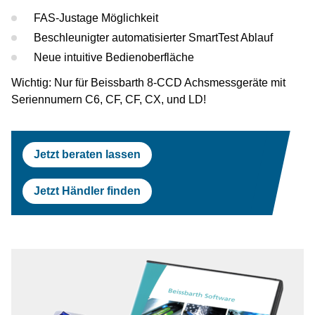
Prüfstraßen
Tesla
Scheinwerferprüfung
Reifenservice
OEM Freigaben
FAS-Justage Möglichkeit
Beschleunigter automatisierter SmartTest Ablauf
Scheinwerferprüfung
Porsche
Radwuchtmaschinen
Neue intuitive Bedienoberfläche
Radwuchtmaschinen
Volvo
Reifenmontiergeräte
Wichtig: Nur für Beissbarth 8-CCD Achsmessgeräte mit
Seriennumern C6, CF, CF, CX, und LD!
Reifenmontiergeräte
Renault
OEM Freigaben
Maserati
Jetzt beraten lassen
Jetzt Händler finden