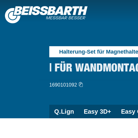
Halterung-Set für Magnethalte
| FÜR WANDMONTA
1690101092
Q.Lign
Easy 3D+
Easy