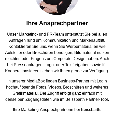
Prüfstraßen
Tesla
Scheinwerferprüfung
Reifenservice
OEM Freigaben
Scheinwerferprüfung
Porsche
Radwuchtmaschinen
Ihre Ansprechpartner
Radwuchtmaschinen
Volvo
Reifenmontiergeräte
Unser Marketing- und PR-Team unterstützt Sie bei allen
Anfragen rund um Kommunikation und Markenauftritt.
Reifenmontiergeräte
Renault
Kontaktieren Sie uns, wenn Sie Werbematerialien wie
Aufsteller oder Broschüren benötigen, Bildmaterial nutzen
OEM Freigaben
Maserati
möchten oder Fragen zum Corporate Design haben. Auch
bei Presseanfragen, Logo- oder Textfreigaben sowie für
Kooperationsideen stehen wir Ihnen gerne zur Verfügung.
In unserer MediaBox finden Business-Partner mit Login
hochauflösende Fotos, Videos, Broschüren und weiteres
Grafikmaterial. Der Zugriff erfolgt ganz einfach mit
denselben Zugangsdaten wie im Beissbarth Partner-Tool.
Ihre Marketing-Ansprechpartnerin bei Beissbarth: