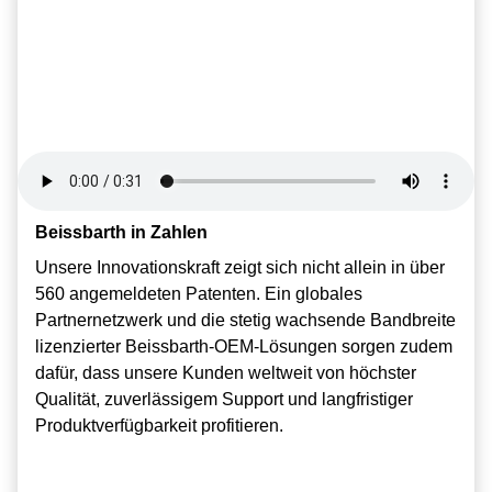
Beissbarth in Zahlen
Beissbarth in Zahlen
Beissbarth in Zahlen
Unsere Innovationskraft zeigt sich nicht allein in über
Unsere Innovationskraft zeigt sich nicht allein in über
Unsere Innovationskraft zeigt sich nicht allein in über
560 angemeldeten Patenten. Ein globales
560 angemeldeten Patenten. Ein globales
560 angemeldeten Patenten. Ein globales
Partnernetzwerk und die stetig wachsende Bandbreite
Partnernetzwerk und die stetig wachsende Bandbreite
Partnernetzwerk und die stetig wachsende Bandbreite
lizenzierter Beissbarth-OEM-Lösungen sorgen zudem
lizenzierter Beissbarth-OEM-Lösungen sorgen zudem
lizenzierter Beissbarth-OEM-Lösungen sorgen zudem
dafür, dass unsere Kunden weltweit von höchster
dafür, dass unsere Kunden weltweit von höchster
dafür, dass unsere Kunden weltweit von höchster
Qualität, zuverlässigem Support und langfristiger
Qualität, zuverlässigem Support und langfristiger
Qualität, zuverlässigem Support und langfristiger
Produktverfügbarkeit profitieren.
Produktverfügbarkeit profitieren.
Produktverfügbarkeit profitieren.