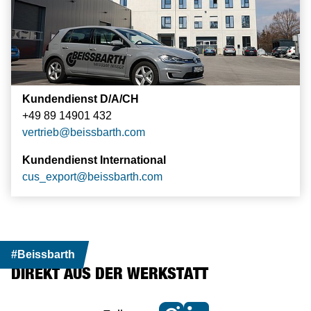
Kundendienst D/A/CH
+49 89 14901 432
vertrieb
@
beissbarth.com
Kundendienst International
cus_export
@
beissbarth.com
#Beissbarth
DIREKT AUS DER WERKSTATT