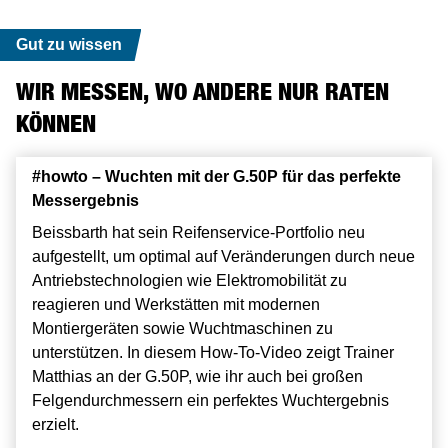
Gut zu wissen
WIR MESSEN, WO ANDERE NUR RATEN
KÖNNEN
#howto – Sauber Montieren mit der AKIMBO MK2
#howto – Wuchten mit der G.50P für das perfekte
#howto – Sauber Montieren mit der AKIMBO MK2
#howto – Wuchten mit der G.50P für das perfekte
Messergebnis
Messergebnis
Harte Gummis, teure Felgen? Kein Problem für die
Harte Gummis, teure Felgen? Kein Problem für die
Akimbo. In diesem How-To-Video zeigt unser Trainer
Beissbarth hat sein Reifenservice-Portfolio neu
Akimbo. In diesem How-To-Video zeigt unser Trainer
Beissbarth hat sein Reifenservice-Portfolio neu
Matthias wie man mit der Akimbo Mk2 auch die
aufgestellt, um optimal auf Veränderungen durch neue
Matthias wie man mit der Akimbo Mk2 auch die
aufgestellt, um optimal auf Veränderungen durch neue
härtesten Pneus schadenfrei aufzieht.
Antriebstechnologien wie Elektromobilität zu
härtesten Pneus schadenfrei aufzieht.
Antriebstechnologien wie Elektromobilität zu
reagieren und Werkstätten mit modernen
reagieren und Werkstätten mit modernen
Zum Produkt
Zum Produkt
Montiergeräten sowie Wuchtmaschinen zu
Montiergeräten sowie Wuchtmaschinen zu
unterstützen. In diesem How-To-Video zeigt Trainer
unterstützen. In diesem How-To-Video zeigt Trainer
Matthias an der G.50P, wie ihr auch bei großen
Matthias an der G.50P, wie ihr auch bei großen
Felgendurchmessern ein perfektes Wuchtergebnis
Felgendurchmessern ein perfektes Wuchtergebnis
erzielt.
erzielt.