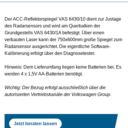
Prüfstraßen
Tesla
Scheinwerferprüfung
Reifenservice
Return On Invest Rechner
OEM Freigaben
Scheinwerferprüfung
Porsche
Radwuchtmaschinen
Der ACC-Reflektorspiegel VAS 6430/10 dient zur Justage
des Radarsensors und wird am Querbalken der
Radwuchtmaschinen
Volvo
Reifenmontiergeräte
Grundgestells VAS 6430/1A befestigt. Über einen
verbauten Laser kann der 750x600mm große Spiegel zum
Reifenmontiergeräte
Renault
Radarsensor ausgerichtet. Die eigentliche Software-
Kalibrierung erfolgt über den Diagnosetester.
OEM Freigaben
Maserati
Hinweis: Dem Lieferumfang liegen keine Batterien bei. Es
werden 4 x 1,5V AA-Batterien benötigt.
Wichtig: Der Bezug erfolgt ausschließlich über die
autorisierten Vertriebskanäle der Volkswagen Group.
Jetzt beraten lassen