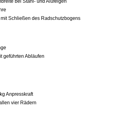
reite bei Stahl- und Alufelgen
hre
 mit Schließen des Radschutzbogens
nge
t geführten Abläufen
g Anpresskraft
allen vier Rädern