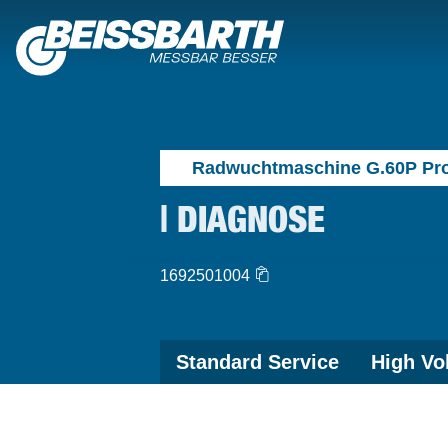
Radwuchtmaschine G.60P Pr
| DIAGNOSE
1692501004
Standard Service
High Vo