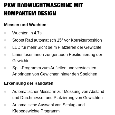
Tesla
Scheinwerferprüfung
Reifenservice
Return On Invest Rechner
OEM Freigaben
PKW RADWUCHTMASCHINE MIT
KOMPAKTEM DESIGN
Porsche
Radwuchtmaschinen
Messen und Wuchten:
Volvo
Reifenmontiergeräte
Wuchten in 4,7s
Stoppt Rad automatisch 15° vor Korrekturposition
Renault
LED für mehr Sicht beim Platzieren der Gewichte
Maserati
Linienlaser innen zur genauen Positionierung der
Gewichte
Split-Programm zum Aufteilen und versteckten
Anbringen von Gewichten hinter den Speichen
Erkennung der Raddaten
Automatischer Messarm zur Messung von Abstand
und Durchmesser und Platzierung von Gewichten
Automatische Auswahl von Schlag- und
Klebegewichte Programm