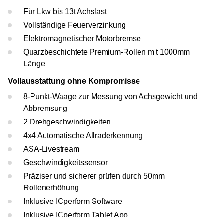
Tesla
Scheinwerferprüfung
Reifenservice
Return On Invest Rechner
OEM Freigaben
Für Lkw bis 13t Achslast
Vollständige Feuerverzinkung
Porsche
Radwuchtmaschinen
Elektromagnetischer Motorbremse
Quarzbeschichtete Premium-Rollen mit 1000mm
Volvo
Reifenmontiergeräte
Länge
Renault
Vollausstattung ohne Kompromisse
8-Punkt-Waage zur Messung von Achsgewicht und
Maserati
Abbremsung
2 Drehgeschwindigkeiten
4x4 Automatische Allraderkennung
ASA-Livestream
Geschwindigkeitssensor
Präziser und sicherer prüfen durch 50mm
Rollenerhöhung
Inklusive ICperform Software
Inklusive ICperform Tablet App