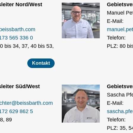
leiter Nord/West
Gebietsve
Manuel Pe
E-Mail:
beissbarth.com
manuel.pet
173 565 336 0
Telefon:
0 bis 34, 37, 40 bis 53,
PLZ: 80 bis
Kontakt
leiter Süd/West
Gebietsver
Sascha Pfe
ichter
@
beissbarth.com
E-Mail:
172 629 862 5
sascha.pfei
8, 89
Telefon:
PLZ: 35, 54