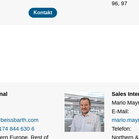
96, 97
Kontakt
nal
Sales Inte
Mario Mayr
E-Mail:
@
beissbarth.com
mario.mayr
174 844 630 6
Telefon:
ern Europe, Rest of
Northern &