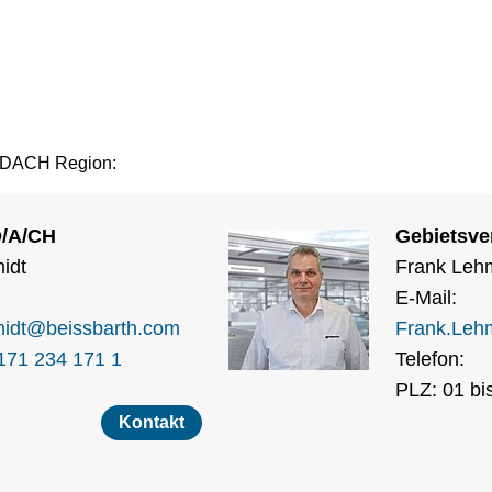
ie DACH Region:
D/A/CH
Gebietsve
idt
Frank Leh
E-Mail:
idt
@
beissbarth.com
Frank.Leh
171 234 171 1
Telefon:
PLZ: 01 bis
Kontakt