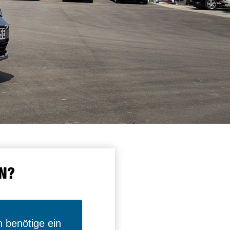
N?
h benötige ein