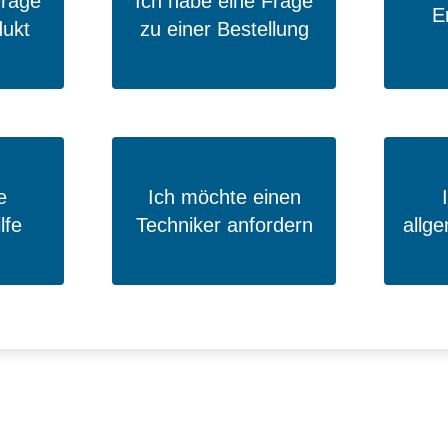
Frage
Ich habe eine Frage
E
dukt
zu einer Bestellung
e
Ich möchte einen
lfe
Techniker anfordern
allg