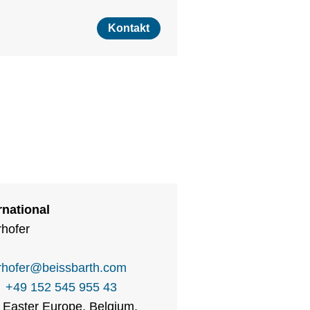
Kontakt
rnational
hofer
hofer
@
beissbarth.com
+49 152 545 955 43
 Easter Europe, Belgium,