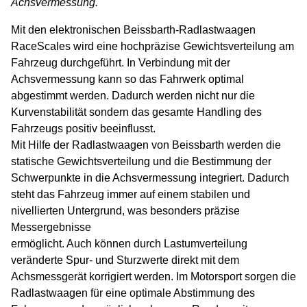
Achsvermessung.
Prova di Test
Centrafari
Assetto Ruote
Approvazioni OEM
Ford
Mit den elektronischen Beissbarth-Radlastwaagen
Centrafari
Equilibratrici
RaceScales wird eine hochpräzise Gewichtsverteilung am
Jaguar Land Rover
Fahrzeug durchgeführt. In Verbindung mit der
Equilibratrici
Smontagomme
Achsvermessung kann so das Fahrwerk optimal
Tesla
abgestimmt werden. Dadurch werden nicht nur die
Smontagomme
Kurvenstabilität sondern das gesamte Handling des
Maserati
Fahrzeugs positiv beeinflusst.
Omologazioni OEM
Mit Hilfe der Radlastwaagen von Beissbarth werden die
statische Gewichtsverteilung und die Bestimmung der
Schwerpunkte in die Achsvermessung integriert. Dadurch
steht das Fahrzeug immer auf einem stabilen und
nivellierten Untergrund, was besonders präzise
Messergebnisse
ermöglicht. Auch können durch Lastumverteilung
veränderte Spur- und Sturzwerte direkt mit dem
Achsmessgerät korrigiert werden. Im Motorsport sorgen die
Radlastwaagen für eine optimale Abstimmung des