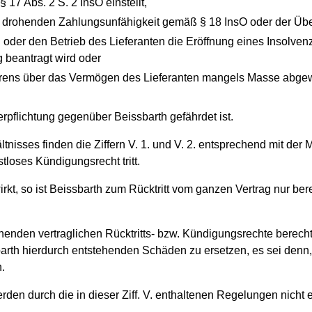
 17 Abs. 2 S. 2 InsO einstellt,
r drohenden Zahlungsunfähigkeit gemäß § 18 InsO oder der Übe
oder den Betrieb des Lieferanten die Eröffnung eines Insolven
 beantragt wird oder
ahrens über das Vermögen des Lieferanten mangels Masse abge
erpflichtung gegenüber Beissbarth gefährdet ist.
tnisses finden die Ziffern V. 1. und V. 2. entsprechend mit d
stloses Kündigungsrecht tritt.
wirkt, so ist Beissbarth zum Rücktritt vom ganzen Vertrag nur be
enden vertraglichen Rücktritts- bzw. Kündigungsrechte berechtig
barth hierdurch entstehenden Schäden zu ersetzen, es sei denn, 
.
en durch die in dieser Ziff. V. enthaltenen Regelungen nicht 