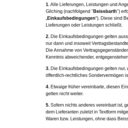
1
. Alle Lieferungen, Leistungen und An
Gilching (nachfolgend "
Beissbarth
") er
„
Einkaufsbedingungen
“). Diese sind B
Lieferungen oder Leistungen schließt.
2.
Die Einkaufsbedingungen gelten auss
nur dann und insoweit Vertragsbestandtei
Die Annahme von Vertragsgegenständen 
Kenntnis abweichender, entgegenstehend
3.
Die Einkaufsbedingungen gelten nur, w
öffentlich-rechtliches Sondervermögen is
4.
Etwaige früher vereinbarte, diesen E
gelten nicht weiter.
5.
Sofern nichts anderes vereinbart ist, 
dem Lieferanten zuletzt in Textform mitg
Waren bzw. Leistungen, ohne dass Beissb