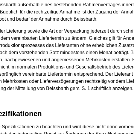
issbarth außerhalb eines bestehenden Rahmenvertrages innerha
blich für die rechtzeitige Annahme ist der Zugang der Annah
bot und bedarf der Annahme durch Beissbarth.
der Lieferung sowie die Art der Verpackung jederzeit durch schrift
dem vereinbarten Liefertermin zu ändern. Gleiches gilt für Änd
roduktionsprozesses des Lieferanten ohne erheblichen Zusat
 nach dem vorstehenden Satz mindestens einen Monat beträgt. B
den, nachgewiesenen und angemessenen Mehrkosten erstatten.
 nicht im normalen Produktions- und Geschäftsbetrieb des Lief
sprünglich vereinbarte Liefertermin entsprechend. Der Lieferant
n Mehrkosten oder Lieferverzögerungen rechtzeitig vor dem Lie
 der Mitteilung von Beissbarth gem. S. 1 schriftlich anzeigen.
zifikationen
die Spezifikationen zu beachten und wird diese nicht ohne vorhe
sich das jederzeitige Recht zur Änderung der Spezifikationen 