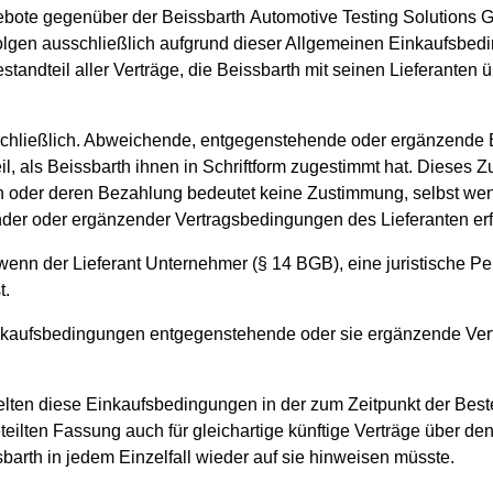
gebote gegenüber der Beissbarth Automotive Testing Solutions G
folgen ausschließlich aufgrund dieser Allgemeinen Einkaufsbed
estandteil aller Verträge, die Beissbarth mit seinen Lieferante
chließlich. Abweichende, entgegenstehende oder ergänzende 
l, als Beissbarth ihnen in Schriftform zugestimmt hat. Dieses Zu
oder deren Bezahlung bedeutet keine Zustimmung, selbst we
er oder ergänzender Vertragsbedingungen des Lieferanten erfo
enn der Lieferant Unternehmer (§ 14 BGB), eine juristische Per
t.
inkaufsbedingungen entgegenstehende oder sie ergänzende Ver
gelten diese Einkaufsbedingungen in der zum Zeitpunkt der Beste
eteilten Fassung auch für gleichartige künftige Verträge über de
arth in jedem Einzelfall wieder auf sie hinweisen müsste.