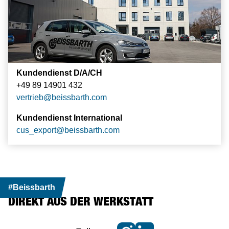
Kundendienst D/A/CH
+49 89 14901 432
vertrieb
@
beissbarth.com
Kundendienst International
cus_export
@
beissbarth.com
#Beissbarth
DIREKT AUS DER WERKSTATT