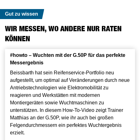
Gut zu wissen
WIR MESSEN, WO ANDERE NUR RATEN
KÖNNEN
#howto – Sauber Montieren mit der AKIMBO MK2
#howto – Wuchten mit der G.50P für das perfekte
#howto – Sauber Montieren mit der AKIMBO MK2
#howto – Wuchten mit der G.50P für das perfekte
Messergebnis
Messergebnis
Harte Gummis, teure Felgen? Kein Problem für die
Harte Gummis, teure Felgen? Kein Problem für die
Akimbo. In diesem How-To-Video zeigt unser Trainer
Beissbarth hat sein Reifenservice-Portfolio neu
Akimbo. In diesem How-To-Video zeigt unser Trainer
Beissbarth hat sein Reifenservice-Portfolio neu
Matthias wie man mit der Akimbo Mk2 auch die
aufgestellt, um optimal auf Veränderungen durch neue
Matthias wie man mit der Akimbo Mk2 auch die
aufgestellt, um optimal auf Veränderungen durch neue
härtesten Pneus schadenfrei aufzieht.
Antriebstechnologien wie Elektromobilität zu
härtesten Pneus schadenfrei aufzieht.
Antriebstechnologien wie Elektromobilität zu
reagieren und Werkstätten mit modernen
reagieren und Werkstätten mit modernen
Zum Produkt
Zum Produkt
Montiergeräten sowie Wuchtmaschinen zu
Montiergeräten sowie Wuchtmaschinen zu
unterstützen. In diesem How-To-Video zeigt Trainer
unterstützen. In diesem How-To-Video zeigt Trainer
Matthias an der G.50P, wie ihr auch bei großen
Matthias an der G.50P, wie ihr auch bei großen
Felgendurchmessern ein perfektes Wuchtergebnis
Felgendurchmessern ein perfektes Wuchtergebnis
erzielt.
erzielt.