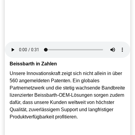
Beissbarth in Zahlen
Beissbarth in Zahlen
Beissbarth in Zahlen
Unsere Innovationskraft zeigt sich nicht allein in über
Unsere Innovationskraft zeigt sich nicht allein in über
Unsere Innovationskraft zeigt sich nicht allein in über
560 angemeldeten Patenten. Ein globales
560 angemeldeten Patenten. Ein globales
560 angemeldeten Patenten. Ein globales
Partnernetzwerk und die stetig wachsende Bandbreite
Partnernetzwerk und die stetig wachsende Bandbreite
Partnernetzwerk und die stetig wachsende Bandbreite
lizenzierter Beissbarth-OEM-Lösungen sorgen zudem
lizenzierter Beissbarth-OEM-Lösungen sorgen zudem
lizenzierter Beissbarth-OEM-Lösungen sorgen zudem
dafür, dass unsere Kunden weltweit von höchster
dafür, dass unsere Kunden weltweit von höchster
dafür, dass unsere Kunden weltweit von höchster
Qualität, zuverlässigem Support und langfristiger
Qualität, zuverlässigem Support und langfristiger
Qualität, zuverlässigem Support und langfristiger
Produktverfügbarkeit profitieren.
Produktverfügbarkeit profitieren.
Produktverfügbarkeit profitieren.